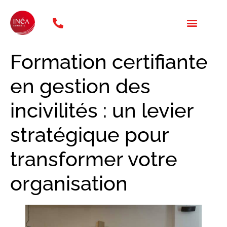
téléphone: 01 47 20 31 46
NOS FORMATION
QUI SOMMES NOUS ?
Formation certifiante
en gestion des
incivilités : un levier
stratégique pour
transformer votre
organisation