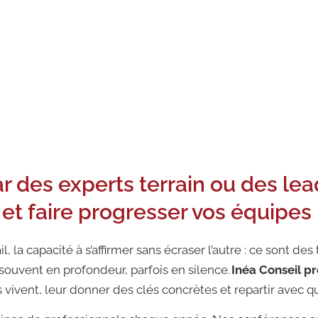
imations de tables rondes : des formats lud
éa Conseil.
des experts terrain ou des lead
et faire progresser vos équipes
vail, la capacité à s’affirmer sans écraser l’autre : ce sont 
ouvent en profondeur, parfois en silence.
Inéa Conseil p
ivent, leur donner des clés concrètes et repartir avec q