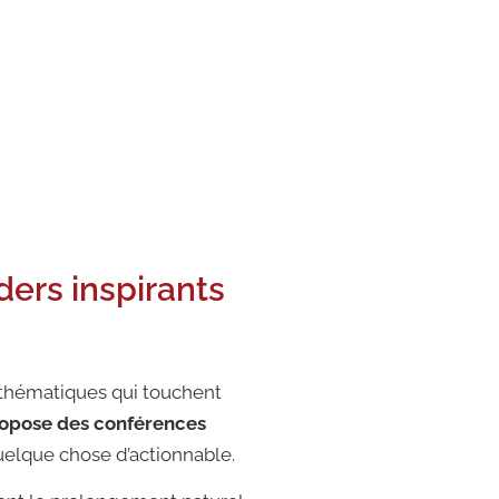
iques,
ers inspirants
des thématiques qui touchent
ropose des conférences
uelque chose d’actionnable.