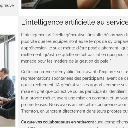
’épreuve.
L'intelligence artificielle au servic
L’intelligence artificielle générative s’installe désormais 
plus vite que les équipes n’ont eu le temps de s’y prépare
appréhension, le sujet mérite d’être posé clairement : qu’e
réellement, qu’est-ce qu’elle ne fait pas, et en quoi peut-
menace pour les métiers de la gestion de paie ?
Cette conférence démystifie l’outil avant d’explorer ses u
représentations spontanées des participants, avant de d
qu’est réellement l’IA générative, ses apports comme ses
mise en pratique collective où les participants identifient
leur propre métier, avant une mise en commun et un vote 
prometteuses. Nous avons animé cette conférence pour l
Thornton, en l’ancrant directement dans leurs propres out
Ce que vos collaborateurs en retireront :
une compréhensio