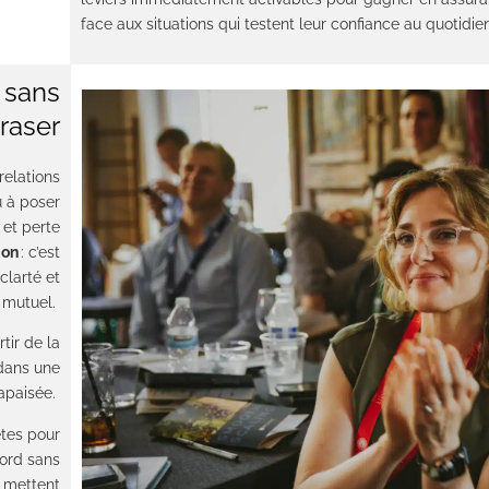
face aux situations qui testent leur confiance au quotidien
n sans
craser
relations
u à poser
 et perte
ion
: c’est
clarté et
 mutuel.
tir de la
 dans une
apaisée.
tes pour
cord sans
i mettent