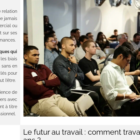
 relation
ue jamais
ercial ou
t sur ses
rmances.
ques qui
les biais
s sans en
clés pour
t l’être.
ience de
iers avec
t à titre
sionnel.
Le futur au travail : comment trava