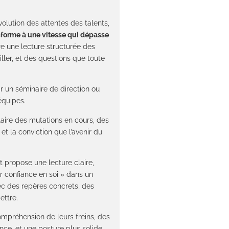
volution des attentes des talents,
sforme à une vitesse qui dépasse
re une lecture structurée des
ller, et des questions que toute
ir un séminaire de direction ou
équipes.
laire des mutations en cours, des
t la conviction que l’avenir du
t propose une lecture claire,
ir confiance en soi » dans un
ec des repères concrets, des
ettre.
mpréhension de leurs freins, des
ce, et une posture plus solide