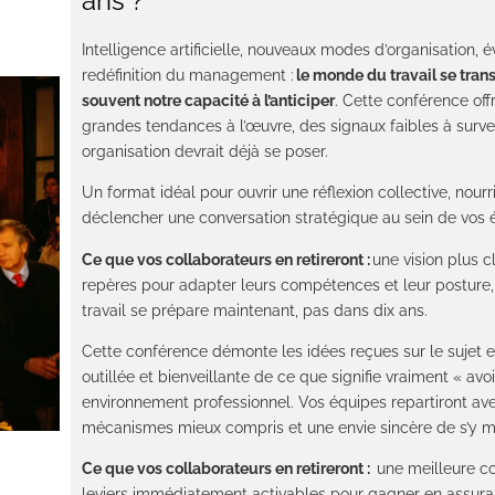
ans ?
Intelligence artificielle, nouveaux modes d’organisation, é
redéfinition du management :
le monde du travail se tran
souvent notre capacité à l’anticiper
. Cette conférence off
grandes tendances à l’œuvre, des signaux faibles à survei
organisation devrait déjà se poser.
Un format idéal pour ouvrir une réflexion collective, nourr
déclencher une conversation stratégique au sein de vos 
Ce que vos collaborateurs en retireront :
une vision plus c
repères pour adapter leurs compétences et leur posture, e
travail se prépare maintenant, pas dans dix ans.
Cette conférence démonte les idées reçues sur le sujet e
outillée et bienveillante de ce que signifie vraiment « avo
environnement professionnel. Vos équipes repartiront av
mécanismes mieux compris et une envie sincère de s’y m
Ce que vos collaborateurs en retireront :
une meilleure co
leviers immédiatement activables pour gagner en assuran