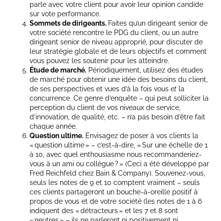
parle avec votre client pour avoir leur opinion candide
sur vote performance.
Sommets de dirigeants.
Faites qu’un dirigeant senior de
votre société rencontre le PDG du client, ou un autre
dirigeant senior de niveau approprié, pour discuter de
leur stratégie globale et de leurs objectifs et comment
vous pouvez les soutenir pour les atteindre.
Étude de marché.
Périodiquement, utilisez des études
de marché pour obtenir une idée des besoins du client,
de ses perspectives et vues d’à la fois vous
et
la
concurrence. Ce genre d’enquête – qui peut solliciter la
perception du client de vos niveaux de service,
d’innovation, de qualité, etc. – n’a pas besoin d’être fait
chaque année.
Question ultime.
Envisagez de poser à vos clients la
« question ultime » – c’est-à-dire, « Sur une échelle de 1
à 10, avec quel enthousiasme nous recommanderiez-
vous à un ami ou collègue ? » (Ceci a été développé par
Fred Reichfeld chez Bain & Company). Souvenez-vous,
seuls les notes de 9 et 10 comptent vraiment – seuls
ces clients partageront un bouche-à-oreille positif à
propos de vous et de votre société (les notes de 1 à 6
indiquent des « détracteurs » et les 7 et 8 sont
« neutres » – ils ne parleront ni positivement ni