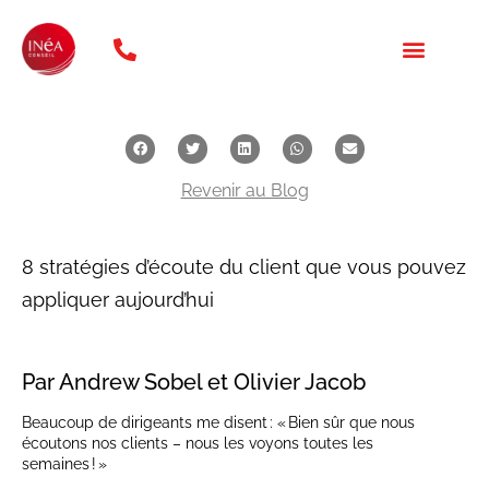
téléphone: 01 47 20 31 46
NOS FORMATION
QUI SOMMES NOUS ?
Revenir au Blog
8 stratégies d’écoute du client que vous pouvez
appliquer aujourd’hui
Par Andrew Sobel et Olivier Jacob
Beaucoup de dirigeants me disent : « Bien sûr que nous
écoutons nos clients – nous les voyons toutes les
semaines ! »