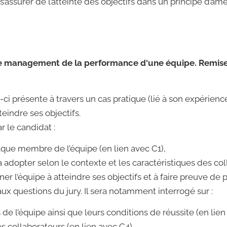
 s’assurer de l’atteinte des objectifs dans un principe d’am
 le management de la performance d‘une équipe.
Remis
ui-ci présente à travers un cas pratique (lié à son expérie
indre ses objectifs.
r le candidat :
haque membre de l’équipe (en lien avec C1),
à adopter selon le contexte et les caractéristiques des col
r l’équipe à atteindre ses objectifs et à faire preuve de 
aux questions du jury. Il sera notamment interrogé sur :
e l’équipe ainsi que leurs conditions de réussite (en lien
s collaborateurs (en lien avec C4),