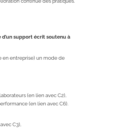
élioration continue des pratiques.
e
d’un
support
écrit
soutenu
à
nce en entreprise) un mode de
laborateurs (en lien avec C2),
performance (en lien avec C6).
 avec C3),