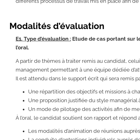
différents processus de travail mis en place afin de
Modalités d’évaluation
E1. Type d’évaluation :
Etude de cas portant sur
l’oral.
A partir de thèmes à traiter remis au candidat, cel
management permettant à une équipe dédiée d’atte
Il est attendu dans le support écrit qui sera remis pa
Une répartition des objectifs et missions à c
Une proposition justifiée du style managérial 
Un mode de pilotage des activités afin de mene
À l’oral, le candidat soutient son rapport et répond 
Les modalités d’animation de réunions auprès d
La conduite d’entretiens individuels auprès de