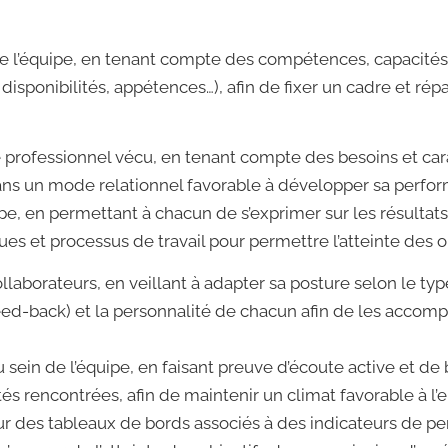
e l’équipe, en tenant compte des compétences, capacités e
disponibilités, appétences…), afin de fixer un cadre et rép
 professionnel vécu, en tenant compte des besoins et car
dans un mode relationnel favorable à développer sa perfo
pe, en permettant à chacun de s’exprimer sur les résultats
s et processus de travail pour permettre l’atteinte des obj
laborateurs, en veillant à adapter sa posture selon le typ
eed-back) et la personnalité de chacun afin de les accom
 au sein de l’équipe, en faisant preuve d’écoute active et d
ltés rencontrées, afin de maintenir un climat favorable à 
t sur des tableaux de bords associés à des indicateurs de p