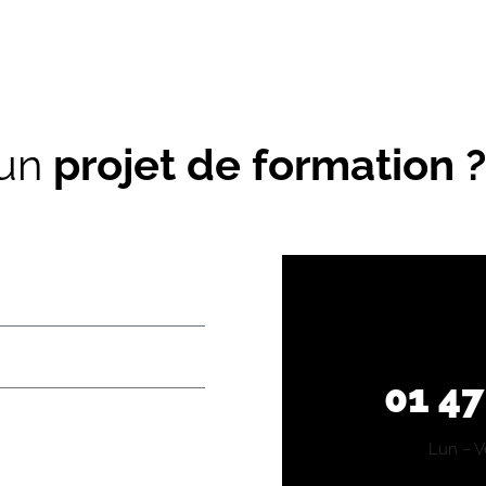
 un
projet de formation ?
01 47
Lun – V