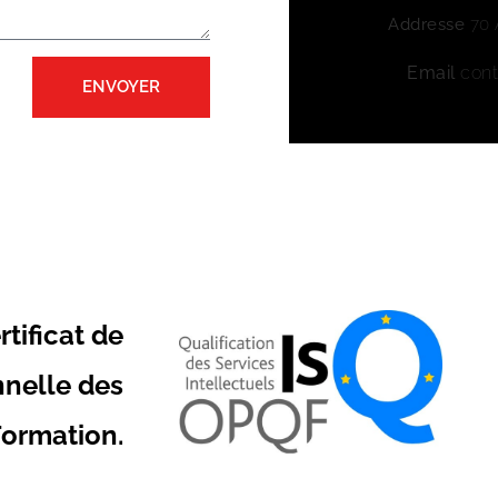
Addresse
70 
Email
cont
ENVOYER
rtificat de
nnelle des
ormation.