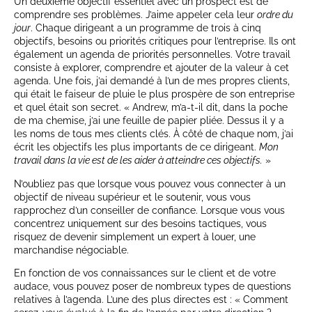
Un deuxième objectif essentiel avec un prospect est de
comprendre ses problèmes. J’aime appeler cela leur
ordre du
jour
. Chaque dirigeant a un programme de trois à cinq
objectifs, besoins ou priorités critiques pour l’entreprise. Ils ont
également un agenda de priorités personnelles. Votre travail
consiste à explorer, comprendre et ajouter de la valeur à cet
agenda. Une fois, j’ai demandé à l’un de mes propres clients,
qui était le faiseur de pluie le plus prospère de son entreprise
et quel était son secret. « Andrew, m’a-t-il dit, dans la poche
de ma chemise, j’ai une feuille de papier pliée. Dessus il y a
les noms de tous mes clients clés. À côté de chaque nom, j’ai
écrit les objectifs les plus importants de ce dirigeant.
Mon
travail dans la vie est de les aider à atteindre ces objectifs.
»
N’oubliez pas que lorsque vous pouvez vous connecter à un
objectif de niveau supérieur et le soutenir, vous vous
rapprochez d’un conseiller de confiance. Lorsque vous vous
concentrez uniquement sur des besoins tactiques, vous
risquez de devenir simplement un expert à louer, une
marchandise négociable.
En fonction de vos connaissances sur le client et de votre
audace, vous pouvez poser de nombreux types de questions
relatives à l’agenda. L’une des plus directes est : « Comment