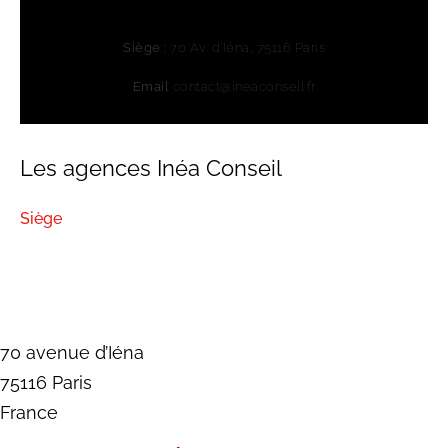
Siège :
70 Av. d’Iéna, 75116 Paris
Email
contact@ineaconseil.fr
Les agences Inéa Conseil
Siège
70 avenue d’Iéna
75116 Paris
France