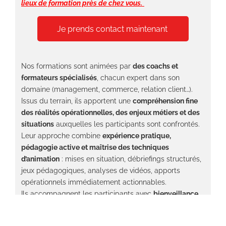
lieux de formation près de chez vous.
Je prends contact maintenant
Nos formations sont animées par
des coachs et
formateurs spécialisés
, chacun expert dans son
domaine (management, commerce, relation client…).
Issus du terrain, ils apportent une
compréhension fine
des réalités opérationnelles, des enjeux métiers et des
situations
auxquelles les participants sont confrontés.
Leur approche combine
expérience pratique,
pédagogie active et maîtrise des techniques
d’animation
: mises en situation, débriefings structurés,
jeux pédagogiques, analyses de vidéos, apports
opérationnels immédiatement actionnables.
Ils accompagnent les participants avec
bienveillance,
exigence et une vraie culture du résultat
, pour
transformer chaque apprentissage en compétence