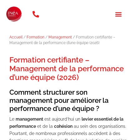
téléphone: 01 47 20 31 46
NOS FORMATION
QUI SOMMES NOUS ?
Accueil
/
Formation
/
Management
/ Formation certifiante –
Management de la performance d’une équipe (2026)
Formation certifiante –
Management de la performance
d’une équipe (2026)
Comment structurer son
management pour améliorer la
performance d’une équipe ?
Le
management
est aujourd’hui un
levier essentiel de la
performance
et de la
cohésion
au sein des organisations.
Pourtant, de nombreux professionnels accèdent à des