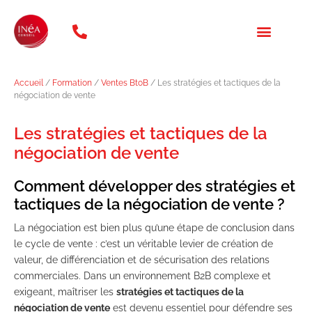
téléphone: 01 47 20 31 46
NOS FORMATION
QUI SOMMES NOUS ?
Accueil
/
Formation
/
Ventes BtoB
/ Les stratégies et tactiques de la
négociation de vente
Les stratégies et tactiques de la
négociation de vente
Comment développer des stratégies et
tactiques de la négociation de vente ?
La négociation est bien plus qu’une étape de conclusion dans
le cycle de vente : c’est un véritable levier de création de
valeur, de différenciation et de sécurisation des relations
commerciales. Dans un environnement B2B complexe et
exigeant, maîtriser les
stratégies et tactiques de la
négociation de vente
est devenu essentiel pour défendre ses