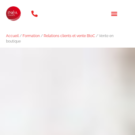
téléphone: 01 47 20 31 46
NOS FORMATION
QUI SOMMES NOUS ?
Accueil
/
Formation
/
Relations clients et vente BtoC
/ Vente en
boutique