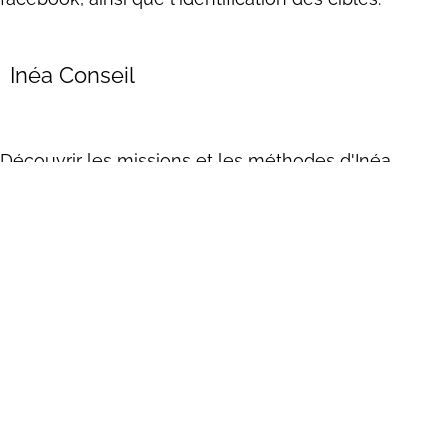
Inéa Conseil
Découvrir les missions et les méthodes d'Inéa
Conseil
Découvrez
notre plateforme de
formation en
ligne