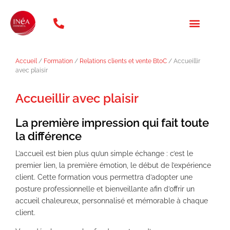
téléphone: 01 47 20 31 46
NOS FORMATION
QUI SOMMES NOUS ?
Accueil
/
Formation
/
Relations clients et vente BtoC
/ Accueillir
avec plaisir
Accueillir avec plaisir
La première impression qui fait toute
la différence
L’accueil est bien plus qu’un simple échange : c’est le
premier lien, la première émotion, le début de l’expérience
client. Cette formation vous permettra d’adopter une
posture professionnelle et bienveillante afin d’offrir un
accueil chaleureux, personnalisé et mémorable à chaque
client.