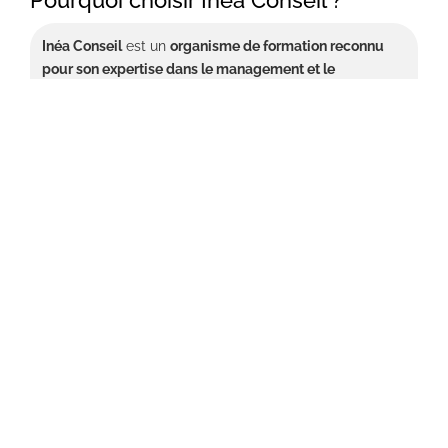
Inéa
Conseil
est un
organisme de
formation
reconnu
pour son expertise dans le management et le
développement des compétences
. Depuis 2008, nous
avons
formé plus
de 2
000 personnes par an
,
notamment des collaborateurs de grandes entreprises
et des particuliers. Nos méthodes pédagogiques
innovantes, incluant le
video
learning
et les
mises en
situation filmées
, garantissent une expérience
d’apprentissage enrichissante et efficace.