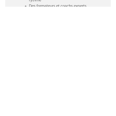
rythme
Des formateurs et coachs experts
Des formations en présentiel à Paris et dans
toute la France
Nos garanties
qualité
En savoir plus
Notre équipe
de coach
En savoir plus